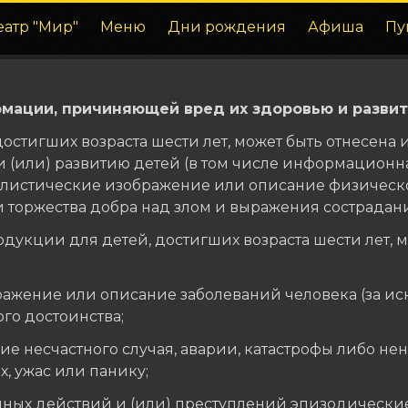
еатр "Мир"
Меню
Дни рождения
Афиша
Пу
ации, причиняющей вред их здоровью и развитию
остигших возраста шести лет, может быть отнесен
(или) развитию детей (в том числе информационн
листические изображение или описание физическог
торжества добра над злом и выражения сострадани
укции для детей, достигших возраста шести лет, 
ражение или описание заболеваний человека (за ис
го достоинства;
е несчастного случая, аварии, катастрофы либо н
х, ужас или панику;
ных действий и (или) преступлений эпизодические