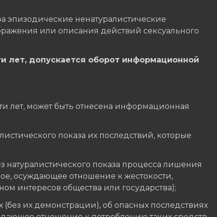
ера эпизодические ненатуралистические
ражения или описания действий сексуального
ти лет, допускается оборот информационной
ти лет, может быть отнесена информационная
алистического показа их последствий, которые
ез натуралистического показа процесса лишения
ное, осуждающее отношение к жестокости,
ом интересов общества или государства);
 (без их демонстрации), об опасных последствиях
уждающее отношение к потреблению таких средств