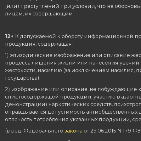
(или) преступлений при условии, что не обоснов
лицам, их совершающим.
12+
К допускаемой к обороту информационной пр
продукция, содержащая:
1) эпизодические изображение или описание жест
процесса лишения жизни или нанесения увечий п
жестокости, насилию (за исключением насилия, 
государства);
2) изображение или описание, не побуждающие к
спиртосодержащей продукции, участию в азартны
демонстрации) наркотических средств, психотроп
оправдывается допустимость антиобщественных д
опасность потребления указанных продукции, сре
(в ред. Федерального
закона
от 29.06.2015 N 179-ФЗ