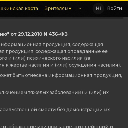
шкинская карта
Зрителям
•••
Войти
" от 29.12.2010 N 436-ФЗ
а информационная продукция, содержащая
ая продукция, содержащая оправданные ее
о и (или) психического насилия (за
я к жертве насилия и (или) осуждения насилия).
может быть отнесена информационная продукция,
ключением тяжелых заболеваний) и (или) их
енасильственной смерти без демонстрации их
 изображение или описание этих действий и