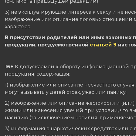
(см. текст в предыдущей редакции)
3) не эксплуатирующие интереса к сексу и не н
изображение или описание половых отношений 
характера.
В присутствии родителей или иных законных 
продукции, предусмотренной
статьей 9
настоя
16+
К допускаемой к обороту информационной пр
продукция, содержащая:
1) изображение или описание несчастного случая,
могут вызывать у детей страх, ужас или панику;
2) изображение или описание жестокости и (или)
жизни или нанесения увечий при условии, что вы
насилию (за исключением насилия, применяемого 
3) информация о наркотических средствах или о 
их потребления с демонстрацией таких случаев 