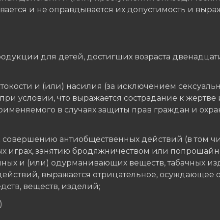
ывается и не оправдывается их допустимость и выр
одукции для детей, достигших возраста двенадцати
окости и (или) насилия (за исключением сексуальн
ри условии, что выражается сострадание к жертве 
применяемого в случаях защиты прав граждан и охр
 совершению антиобщественных действий (в том чи
х играх, занятию бродяжничеством или попрошайн
ных и (или) одурманивающих веществ, табачных изд
ействий, выражается отрицательное, осуждающее о
дств, веществ, изделий;
)