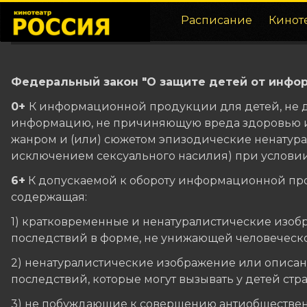
Расписание
Кинот
Федеральный закон "О защите детей от информ
0+
К информационной продукции для детей, не д
информацию, не причиняющую вреда здоровью и 
жанром и (или) сюжетом эпизодические ненатура
исключением сексуального насилия) при условии 
6+
К допускаемой к обороту информационной прод
содержащая:
1) кратковременные и ненатуралистические изоб
последствий в форме, не унижающей человеческо
2) ненатуралистические изображение или описани
последствий, которые могут вызывать у детей стра
3) не побуждающие к совершению антиобществен