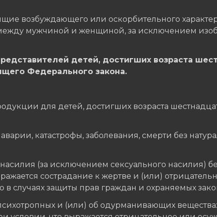
осящие возбуждающего или оскорбительного характ
между мужчиной и женщиной, за исключением изоб
представителей детей, достигших возраста шес
щего Федерального закона.
одукции для детей, достигших возраста шестнадца
 аварии, катастрофы, заболевания, смерти без натур
 насилия (за исключением сексуального насилия) б
ражается сострадание к жертве и (или) отрицатель
в случаях защиты прав граждан и охраняемых закон
психотропных и (или) об одурманивающих веществах
при условии, что выражается отрицательное или ос