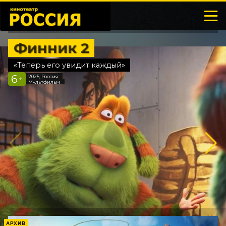
Финник 2
«Теперь его увидит каждый»
6
2025, Россия
+
Мультфильм
АРХИВ