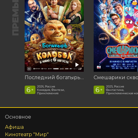
ПРЕМЬЕРА
Последний богатырь. Колобок
2026, Россия
2025, Россия
6
6
+
+
Комедия, Фэнтези,
Фантастика,
Приключения
Приключенческая к
Основное
Афиша
Кинотеатр "Мир"