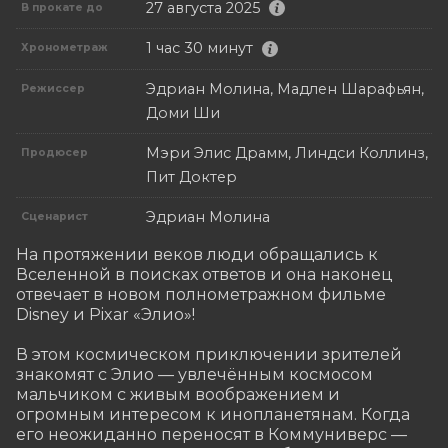
27 августа 2025
В прокате до
1 час 30 минут
Хронометраж
Эдриан Молина, Мадлен Шарафьян,
Режиссер
Доми Ши
Мэри Элис Драмм, Линдси Коллинз,
Продюсер
Пит Доктер
Эдриан Молина
Сценарист
На протяжении веков люди обращались к 
Вселенной в поисках ответов и она наконец 
отвечает в новом полнометражном фильме 
Disney и Pixar «Элио»! 

В этом космическом приключении зрителей 
знакомят с Элио — увлечённым космосом 
мальчиком с живым воображением и 
огромным интересом к инопланетянам. Когда 
его неожиданно переносят в Коммуниверс — 