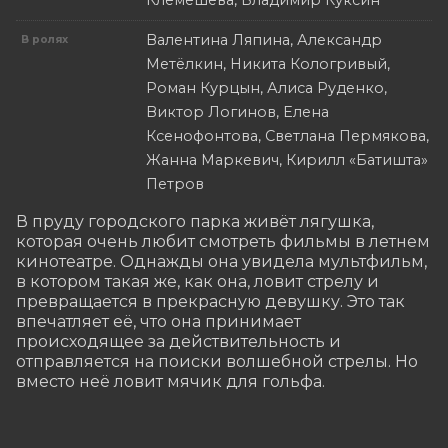
Клемешева, Владимир Куксин
Валентина Ляпина, Александр
В ролях
Метёлкин, Никита Кологривый,
Роман Курцын, Алиса Руденко,
Виктор Логинов, Елена
Ксенофонтова, Светлана Пермякова,
Жанна Маркевич, Кирилл «Батишта»
Петров
В пруду городского парка живёт лягушка, 
которая очень любит смотреть фильмы в летнем 
кинотеатре. Однажды она увидела мультфильм, 
в котором такая же, как она, ловит стрелу и 
превращается в прекрасную девушку. Это так 
впечатляет её, что она принимает 
происходящее за действительность и 
отправляется на поиски волшебной стрелы. Но 
вместо неё ловит мячик для гольфа.