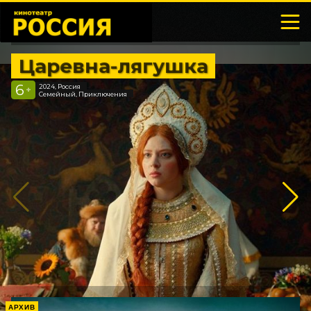
Царевна-лягушка
6
2024, Россия
+
Семейный, Приключения
АРХИВ